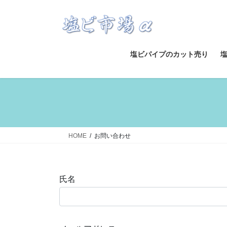
コ
ナ
ン
ビ
テ
ゲ
ン
ー
ツ
シ
塩ビパイプのカット売り
へ
ョ
ス
ン
キ
に
ッ
移
プ
動
HOME
お問い合わせ
氏名