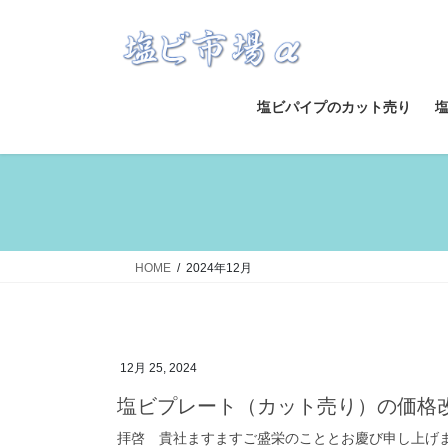
コ
ナ
ン
ビ
テ
ゲ
ン
ー
ツ
シ
塩ビパイプのカット売り
へ
ョ
ス
ン
キ
に
ッ
移
プ
動
HOME
2024年12月
12月 25, 2024
塩ビプレート（カット売り）の価格
拝啓 貴社ますますご盛栄のこととお慶び申し上げ